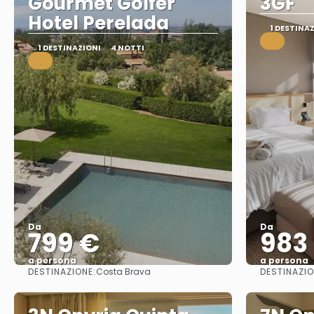
Gourmet Golfer
3GF
Hotel Perelada
1 DESTINA
.
1 DESTINAZIONI
4 NOTTI
.
Da
Da
799 €
983
a persona
a persona
DESTINAZIONE:
DESTINAZIO
Costa Brava
Vedere