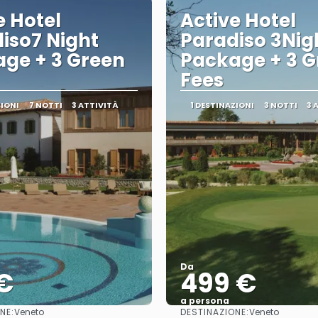
e Hotel
Active Hotel
iso7 Night
Paradiso 3Nig
ge + 3 Green
Package + 3 G
Fees
ZIONI
7 NOTTI
3 ATTIVITÀ
1 DESTINAZIONI
3 NOTTI
3 
Da
€
499 €
a persona
NE:
DESTINAZIONE:
Veneto
Veneto