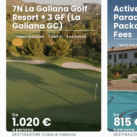
7N La Galiana Golf
Activ
Resort + 3 GF (La
Parad
Galiana GC)
Packa
Fees
1 DESTINAZIONI
7 NOTTI
1 ATTIVITÀ
.
1 DESTINA
Da
Da
1.020 €
815 
a persona
a persona
DESTINAZIONE:
DESTINAZIO
Costa di Valencia