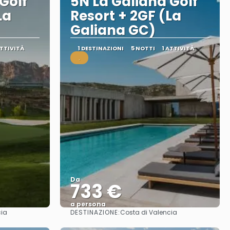
Golf
5N La Galiana Golf
La
Resort + 2GF (La
Galiana GC)
ATTIVITÀ
1 DESTINAZIONI
5 NOTTI
1 ATTIVITÀ
.
Da
733 €
a persona
DESTINAZIONE:
cia
Costa di Valencia
Vedere