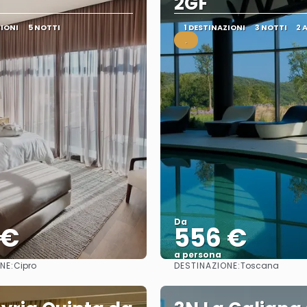
2GF
ZIONI
5 NOTTI
1 DESTINAZIONI
3 NOTTI
2 
.
Da
 €
556 €
a persona
NE:
DESTINAZIONE:
Cipro
Toscana
Vedere
Vedere