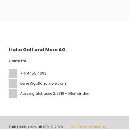
Vedere
Italia Golf and More AG
Contatto
+41 445514093
sales@golfandmore.com
Aussergrütstrasse 2
, 6319 - Allenwinden
Tutti i diritti riservati IGM © 2026
Politica sulla privacy