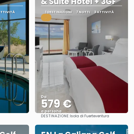
& Suite Hotel + 3GF
ATTIVITÀ
1 DESTINAZIONI
7 NOTTI
3 ATTIVITÀ
.
Da
579 €
a persona
DESTINAZIONE:
Isola di Fuerteventura
Vedere