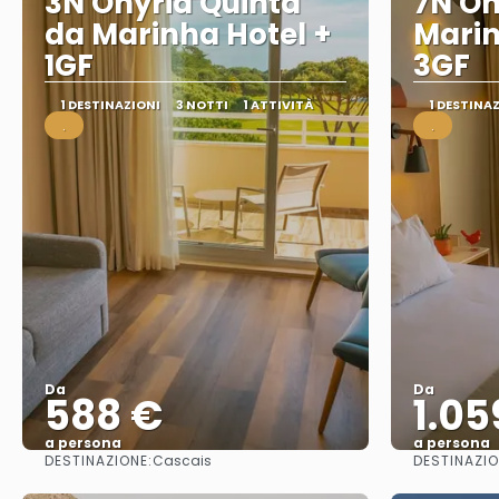
3N Onyria Quinta
7N On
da Marinha Hotel +
Marin
1GF
3GF
1 DESTINAZIONI
3 NOTTI
1 ATTIVITÀ
1 DESTINA
.
.
Da
Da
588 €
1.05
a persona
a persona
DESTINAZIONE:
DESTINAZIO
Cascais
Vedere