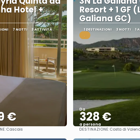
yria Quinta da
3N La Galiana 
ha Hotel +
Resort + 1 GF (
Galiana GC)
ZIONI
7 NOTTI
3 ATTIVITÀ
1 DESTINAZIONI
3 NOTTI
1 
.
Da
9 €
328 €
a persona
NE:
DESTINAZIONE:
Cascais
Costa di Valen
Vedere
Vedere