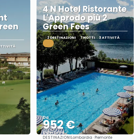
4 N Hotel Ristorante
ht
L'Approdo più 2
reen
Green Fees
2 DESTINAZIONI
7 NOTTI
3 ATTIVITÀ
.
ATTIVITÀ
Da
952 €
a persona
DESTINAZIONI
Lombardia · Piemonte