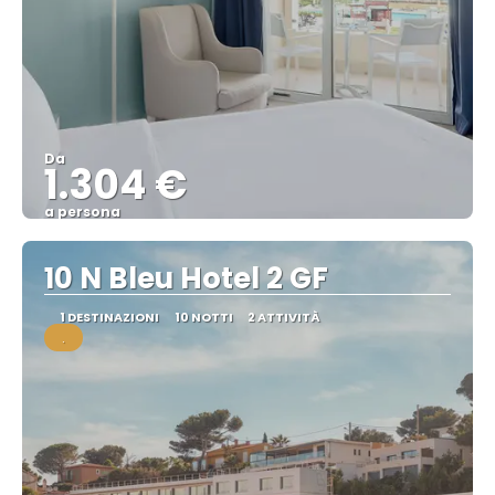
Da
1.304 €
a persona
Vedere
10 N Bleu Hotel 2 GF
1 DESTINAZIONI
10 NOTTI
2 ATTIVITÀ
.