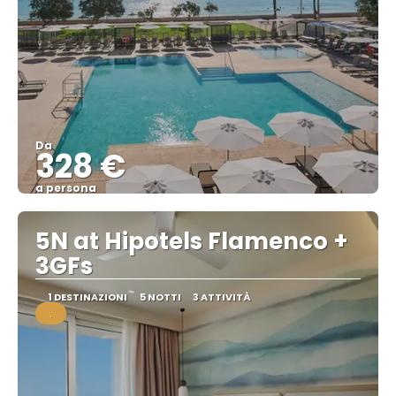
Da
328 €
a persona
Vedere
5N at Hipotels Flamenco +
3GFs
1 DESTINAZIONI
5 NOTTI
3 ATTIVITÀ
.