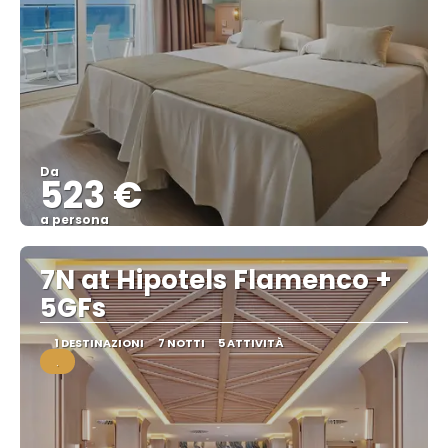
Da
523 €
a persona
Vedere
7N at Hipotels Flamenco +
5GFs
1 DESTINAZIONI
7 NOTTI
5 ATTIVITÀ
.