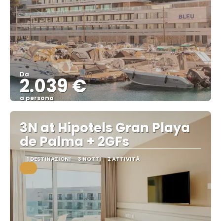
Da
2.039 €
a persona
Vedere
3N at Hipotels Gran Playa
de Palma + 2GFs
1 DESTINAZIONI
3 NOTTI
2 ATTIVITÀ
.