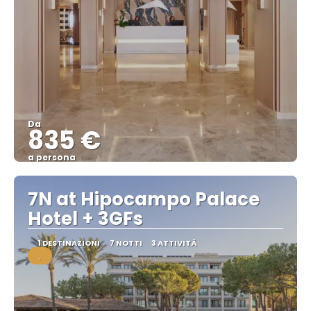
Da
835 €
a persona
Vedere
7N at Hipocampo Palace
Hotel + 3GFs
1 DESTINAZIONI
7 NOTTI
3 ATTIVITÀ
.