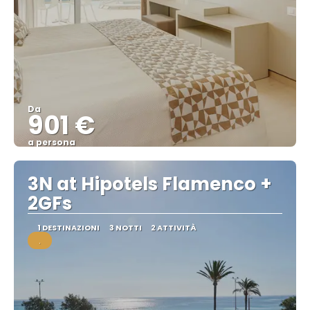
Da
901 €
a persona
Vedere
3N at Hipotels Flamenco +
2GFs
1 DESTINAZIONI
3 NOTTI
2 ATTIVITÀ
.