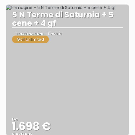
5 N Terme di Saturnia + 5
cene + 4 gf
1 DESTINAZIONI
5 NOTTI
Golf Unlimited
Da
1.698 €
a persona