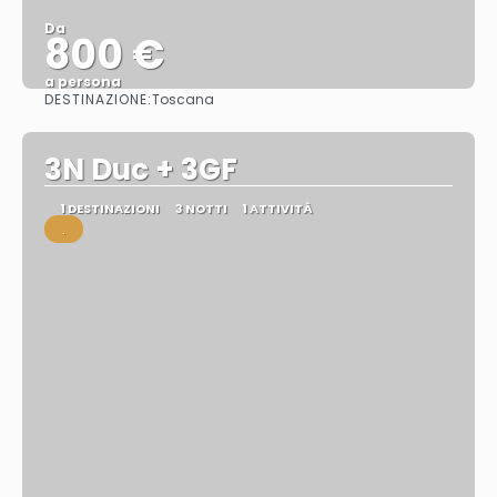
Da
800 €
a persona
DESTINAZIONE:
Toscana
Vedere
3N Duc + 3GF
1 DESTINAZIONI
3 NOTTI
1 ATTIVITÀ
.