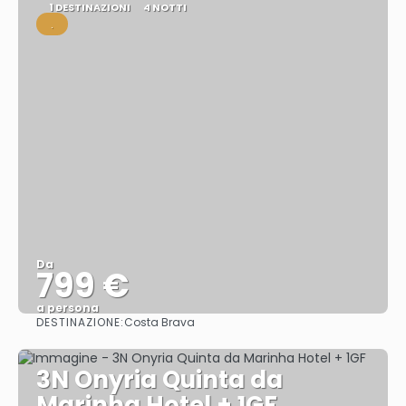
1 DESTINAZIONI
4 NOTTI
.
Da
799 €
a persona
DESTINAZIONE:
Costa Brava
Vedere
3N Onyria Quinta da
Marinha Hotel + 1GF