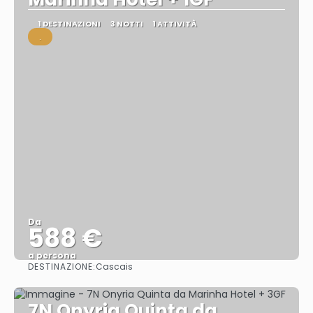
1 DESTINAZIONI
3 NOTTI
1 ATTIVITÀ
.
Da
588 €
a persona
DESTINAZIONE:
Cascais
Vedere
7N Onyria Quinta da