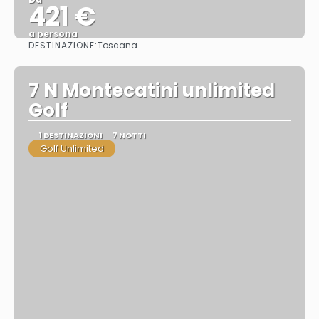
421 €
a persona
DESTINAZIONE:
Toscana
Vedere
7 N Montecatini unlimited
Golf
1 DESTINAZIONI
7 NOTTI
Golf Unlimited