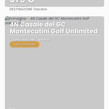
a persona
DESTINAZIONE:
Toscana
Vedere
4N Casale del GC
Montecatini Golf Unlimited
1 DESTINAZIONI
4 NOTTI
Golf Unlimited
Da