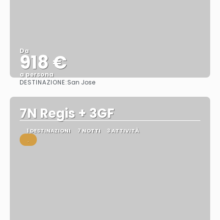
Da
918 €
a persona
DESTINAZIONE:
San Jose
Vedere
7N Regis + 3GF
1 DESTINAZIONI
7 NOTTI
3 ATTIVITÀ
.