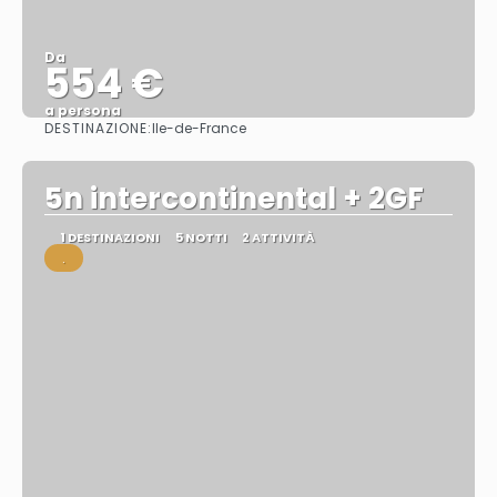
Da
554 €
a persona
DESTINAZIONE:
Ile-de-France
Vedere
5n intercontinental + 2GF
1 DESTINAZIONI
5 NOTTI
2 ATTIVITÀ
.