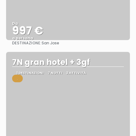
Da
997 €
a persona
DESTINAZIONE:
San Jose
Vedere
7N gran hotel + 3gf
1 DESTINAZIONI
7 NOTTI
3 ATTIVITÀ
.