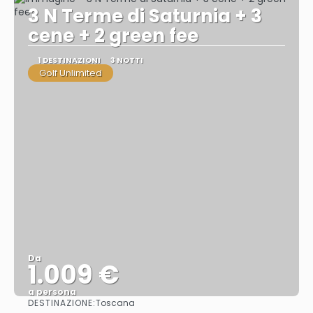
3 N Terme di Saturnia + 3
cene + 2 green fee
1 DESTINAZIONI
3 NOTTI
Golf Unlimited
Da
1.009 €
a persona
DESTINAZIONE:
Toscana
Vedere