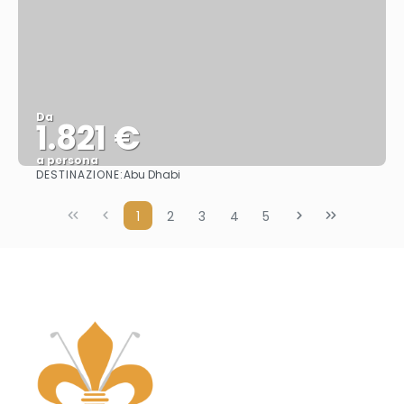
Da
1.821 €
a persona
DESTINAZIONE:
Abu Dhabi
Vedere
1
2
3
4
5