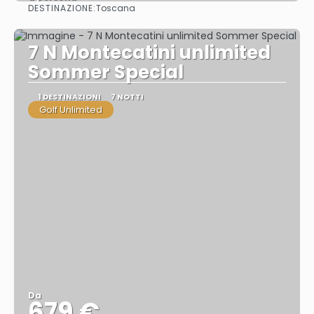
DESTINAZIONE:
Toscana
Vedere
7 N Montecatini unlimited
Sommer Special
1 DESTINAZIONI
7 NOTTI
Golf Unlimited
Da
679 €