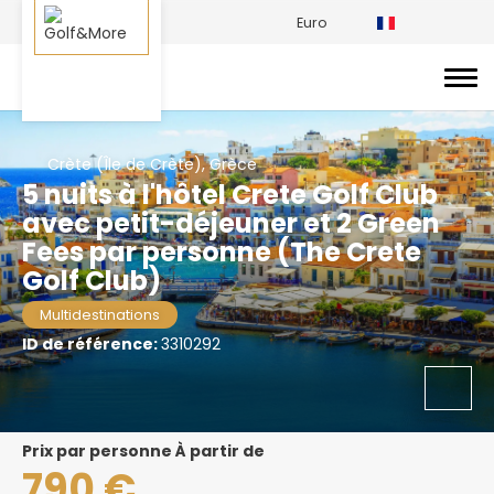
Euro
Crète (Île de Crète), Grèce
5 nuits à l'hôtel Crete Golf Club
avec petit-déjeuner et 2 Green
Fees par personne (The Crete
Golf Club)
Multidestinations
ID de référence:
3310292
prix par personne À partir de
790 €