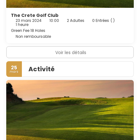
articles de toilette gratuits et un sèche-cheveux.
The Crete Golf Club
23 mars 2024
10:00
2 Adultes
0 Entrées
( )
1 heure
Green Fee 18 Holes
Non remboursable
Voir les détails
25
Activité
mars