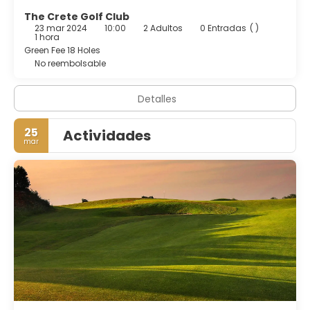
The Crete Golf Club
23 mar 2024
10:00
2 Adultos
0 Entradas
( )
1 hora
Green Fee 18 Holes
No reembolsable
Detalles
25
Actividades
mar