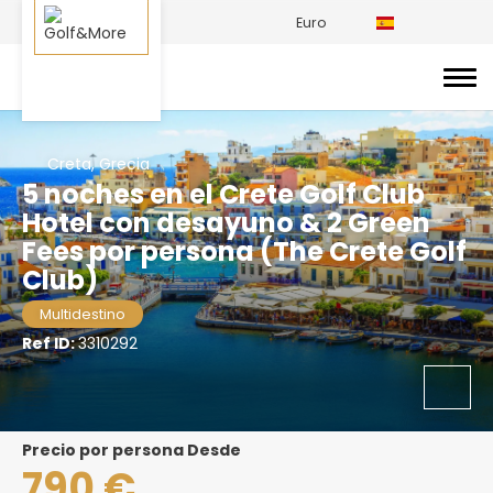
Euro
Creta, Grecia
5 noches en el Crete Golf Club
Hotel con desayuno & 2 Green
Fees por persona (The Crete Golf
Club)
Multidestino
Ref ID:
3310292
precio por persona Desde
790 €