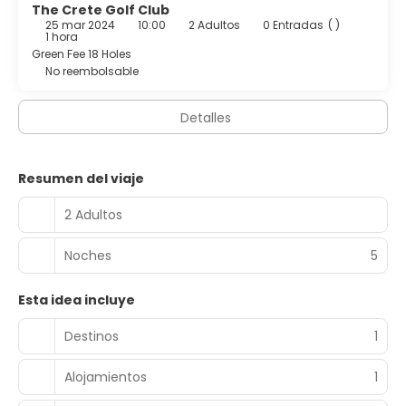
The Crete Golf Club
25 mar 2024
10:00
2 Adultos
0 Entradas
( )
1 hora
Green Fee 18 Holes
No reembolsable
Detalles
Resumen del viaje
2 Adultos
Noches
5
Esta idea incluye
Destinos
1
Alojamientos
1