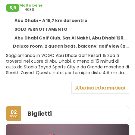
Molto bene
8,9
4636
Abu Dhabi - A 15,7 km dal centro
SOLO PERNOTTAMENTO
Abu Dhabi Golf Club, Sas Al Nakhl, Abu Dhabi 126797
Deluxe room, 2 queen beds, balcony, golf view (queenbed)
Soggiornando in VOGO Abu Dhabi Golf Resort & Spa ti
troverai nel cuore di Abu Dhabi, a meno di 15 minuti di
auto da Stadio Zayed Sports City e da Grande moschea di
Sheikh Zayed. Questo hotel per famiglie dista 4,9 km da
Abu Dhabi Golf Club e 13,6 km da Abu Dhabi National
Exhibition Centre (Centro esposizioni).
Ulteriori informazioni
Lasciati coccolare presso la spa, dove ti attendono
massaggi e trattamenti per il viso. Dopo aver migliorato il
tiro sul campo da golf, immergiti in una delle 2 piscine
02
Biglietti
all'aperto disponibili. Questo hotel dispone, inoltre, di il Wi-
mag
Fi gratuito, servizi di concierge e servizi per matrimoni.
Rilassati in una delle 172 camere con stile personalizzato