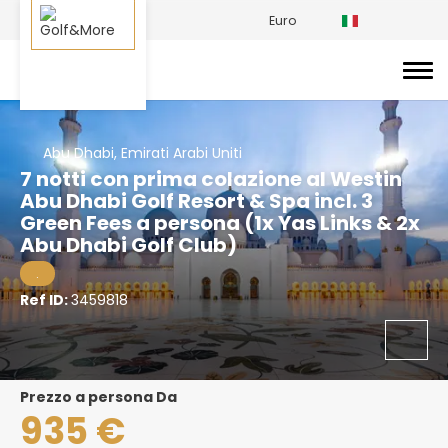
Euro
Abu Dhabi, Emirati Arabi Uniti
7 notti con prima colazione al Westin
Abu Dhabi Golf Resort & Spa incl. 3
Green Fees a persona (1x Yas Links & 2x
Abu Dhabi Golf Club)
.
Ref ID:
3459818
prezzo a persona Da
935 €