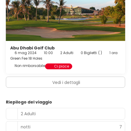
Abu Dhabi Golf Club
6 mag 2024
10:00
2 Adulti
0 Biglietti
( )
1 ora
Green Fee 18 Holes
Non rimborsabile
Ci piace
Vedi i dettagli
Riepilogo del viaggio
2 Adulti
notti
7