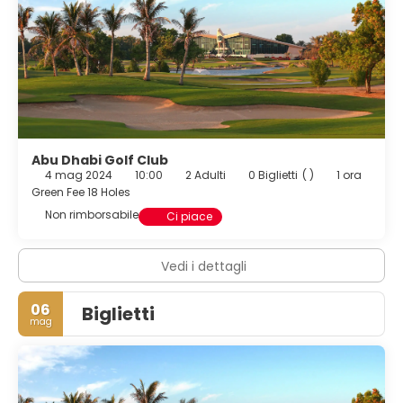
Abu Dhabi Golf Club
4 mag 2024
10:00
2 Adulti
0 Biglietti
( )
1 ora
Green Fee 18 Holes
Non rimborsabile
Ci piace
Vedi i dettagli
06
Biglietti
mag