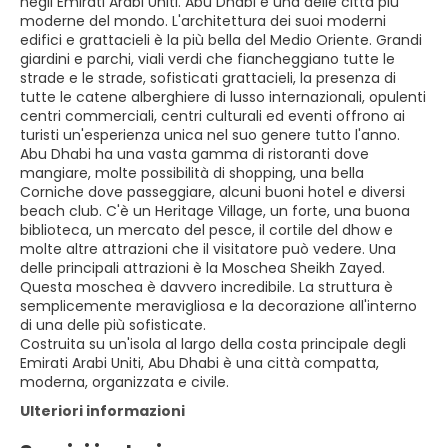
negli Emirati Arabi Uniti. Abu Dhabi è una delle città più
moderne del mondo. L'architettura dei suoi moderni
edifici e grattacieli è la più bella del Medio Oriente. Grandi
giardini e parchi, viali verdi che fiancheggiano tutte le
strade e le strade, sofisticati grattacieli, la presenza di
tutte le catene alberghiere di lusso internazionali, opulenti
centri commerciali, centri culturali ed eventi offrono ai
turisti un'esperienza unica nel suo genere tutto l'anno.
Abu Dhabi ha una vasta gamma di ristoranti dove
mangiare, molte possibilità di shopping, una bella
Corniche dove passeggiare, alcuni buoni hotel e diversi
beach club. C'è un Heritage Village, un forte, una buona
biblioteca, un mercato del pesce, il cortile del dhow e
molte altre attrazioni che il visitatore può vedere. Una
delle principali attrazioni è la Moschea Sheikh Zayed.
Questa moschea è davvero incredibile. La struttura è
semplicemente meravigliosa e la decorazione all'interno
di una delle più sofisticate.
Costruita su un'isola al largo della costa principale degli
Emirati Arabi Uniti, Abu Dhabi è una città compatta,
moderna, organizzata e civile.
Ulteriori informazioni