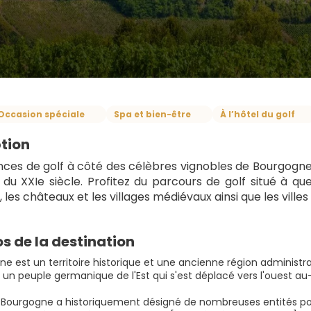
Occasion spéciale
Spa et bien-être
À l’hôtel du golf
tion
ces de golf à côté des célèbres vignobles de Bourgogne, d
e du XXIe siècle. Profitez du parcours de golf situé à 
, les châteaux et les villages médiévaux ainsi que les ville
s de la destination
e est un territoire historique et une ancienne région administra
 un peuple germanique de l'Est qui s'est déplacé vers l'ouest au
Bourgogne a historiquement désigné de nombreuses entités pol