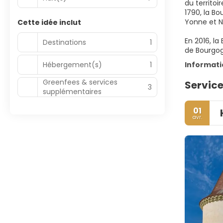
du territo
1790, la B
Yonne et N
Cette idée inclut
En 2016, l
Destinations
1
de Bourgo
Hébergement(s)
1
Informat
Greenfees & services
Service
3
supplémentaires
01
avr.