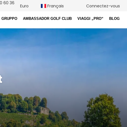
0 60 36
Euro
Français
Connectez-vous
I GRUPPO
AMBASSADOR GOLF CLUB
VIAGGI „PRO“
BLOG
t