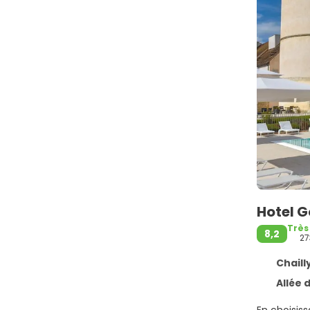
Hotel G
Très
8,2
27
Chailly
Allée du