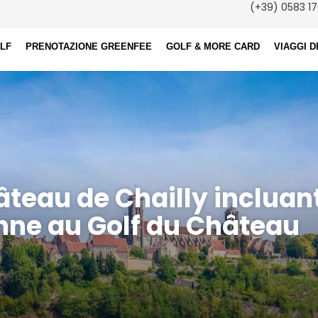
(+39) 0583 17
OLF
PRENOTAZIONE GREENFEE
GOLF & MORE CARD
VIAGGI D
hâteau de Chailly incluan
nne au Golf du Château