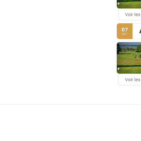
avec voitur
Voir les
07
avr.
Voir les