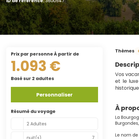
ID de référence:
3600547
Thèmes
prix par personne À partir de
1.093 €
Descrip
Vos vacan
Basé sur 2 adultes
et le lux
historique
Personnaliser
À propo
Résumé du voyage
La Bourgogn
Burgondes,
2 Adultes
Le nom de 
nuit(s)
7