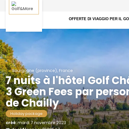
OFFERTE DI VIAGGIO PER IL G
Bourgogne (province), France
7 nuits à l'hôtel Golf C
3 Green Fees par perso
de Chailly
Holiday package
créé:
mardi 7 novembre 2023