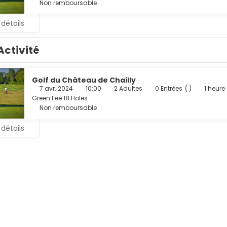
Non remboursable
ier est disponible dans l'enceinte de l'hébergement.
 détails
Activité
Golf du Château de Chailly
7 avr. 2024
10:00
2 Adultes
0 Entrées
( )
1 heure
Green Fee 18 Holes
Non remboursable
 détails