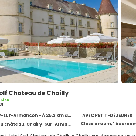
olf Chateau de Chailly
 bien
31
-sur-Armancon - À 25,2 km du centre
AVEC PETIT-DÉJEUNER
Classic room, 1 bedroo
 château, Chailly-sur-Armancon 21320