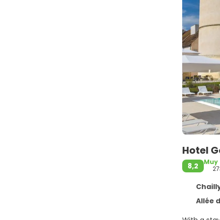
Hotel G
Muy
8,2
27
Chailly
Allée du