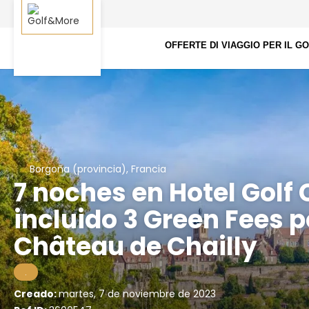
OFFERTE DI VIAGGIO PER IL G
Borgoña (provincia), Francia
7 noches en Hotel Golf
incluido 3 Green Fees p
Château de Chailly
.
Creado:
martes, 7 de noviembre de 2023