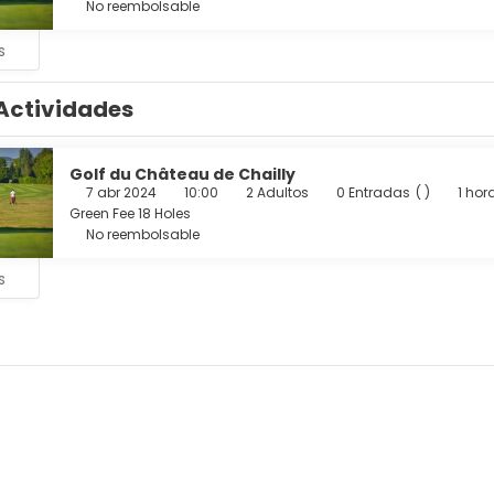
No reembolsable
s
Actividades
Golf du Château de Chailly
7 abr 2024
10:00
2 Adultos
0 Entradas
( )
1 hor
Green Fee 18 Holes
No reembolsable
s