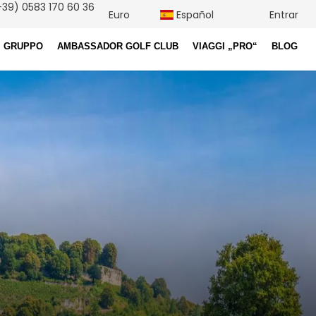
39) 0583 170 60 36
Euro
Español
Entrar
I GRUPPO
AMBASSADOR GOLF CLUB
VIAGGI „PRO“
BLOG