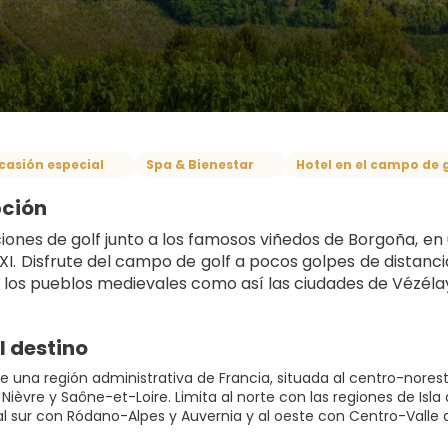
casión especial
Spa & Bienestar
Hotel en el campo de 
pción
ones de golf junto a los famosos viñedos de Borgoña, en un
XXI. Disfrute del campo de golf a pocos golpes de distanci
 y los pueblos medievales como así las ciudades de Vézélay
l destino
e una región administrativa de Francia, situada al centro-nore
 Nièvre y Saône-et-Loire. Limita al norte con las regiones de Is
l sur con Ródano-Alpes y Auvernia y al oeste con Centro-Valle de