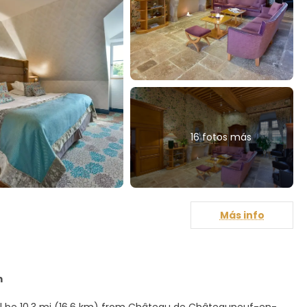
16 fotos más
Más info
m