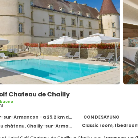
olf Chateau de Chailly
 bueno
31
-sur-Armancon - a 25,2 km del centro
CON DESAYUNO
Classic room, 1 bedroo
 château, Chailly-sur-Armancon 21320