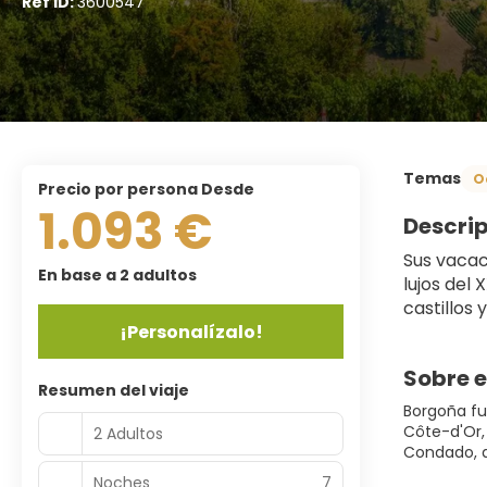
Ref ID:
3600547
Temas
O
precio por persona Desde
1.093 €
Descri
Sus vacaci
En base a 2 adultos
lujos del 
castillos
¡Personalízalo!
Sobre e
Resumen del viaje
Borgoña fu
Côte-d'Or,
2 Adultos
Condado, a
Noches
7