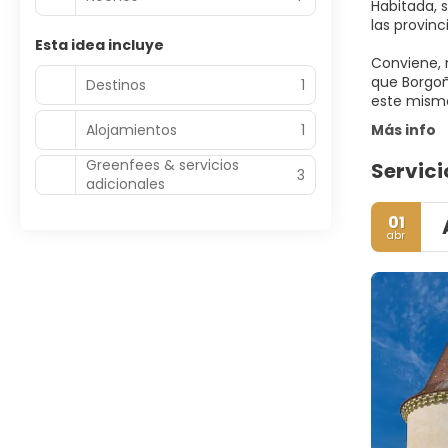
Habitada, 
las provin
Esta idea incluye
Conviene, 
que Borgoñ
Destinos
1
este mismo
Alojamientos
1
Más info
Greenfees & servicios
Servici
3
adicionales
01
abr