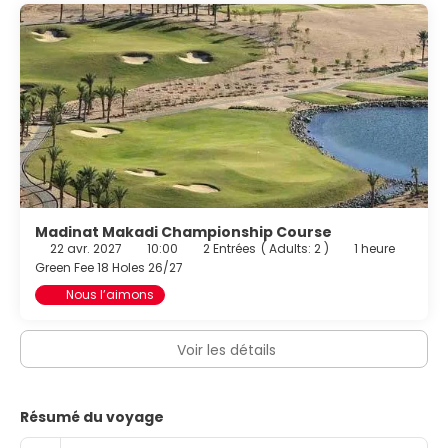
Madinat Makadi Championship Course
22 avr. 2027
10:00
2 Entrées
(
Adults: 2
)
1 heure
Green Fee 18 Holes 26/27
Nous l’aimons
Voir les détails
Résumé du voyage