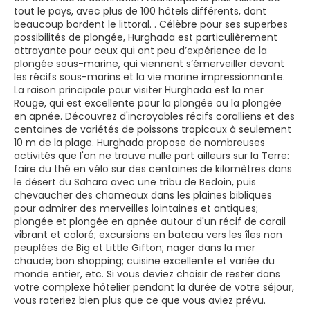
tout le pays, avec plus de 100 hôtels différents, dont
beaucoup bordent le littoral. . Célèbre pour ses superbes
possibilités de plongée, Hurghada est particulièrement
attrayante pour ceux qui ont peu d’expérience de la
plongée sous-marine, qui viennent s’émerveiller devant
les récifs sous-marins et la vie marine impressionnante.
La raison principale pour visiter Hurghada est la mer
Rouge, qui est excellente pour la plongée ou la plongée
en apnée. Découvrez d'incroyables récifs coralliens et des
centaines de variétés de poissons tropicaux à seulement
10 m de la plage. Hurghada propose de nombreuses
activités que l'on ne trouve nulle part ailleurs sur la Terre:
faire du thé en vélo sur des centaines de kilomètres dans
le désert du Sahara avec une tribu de Bedoin, puis
chevaucher des chameaux dans les plaines bibliques
pour admirer des merveilles lointaines et antiques;
plongée et plongée en apnée autour d'un récif de corail
vibrant et coloré; excursions en bateau vers les îles non
peuplées de Big et Little Gifton; nager dans la mer
chaude; bon shopping; cuisine excellente et variée du
monde entier, etc. Si vous deviez choisir de rester dans
votre complexe hôtelier pendant la durée de votre séjour,
vous rateriez bien plus que ce que vous aviez prévu.