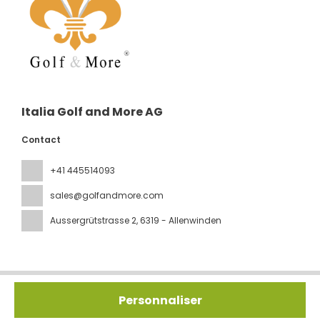
Italia Golf and More AG
Contact
+41 445514093
sales@golfandmore.com
Aussergrütstrasse 2
, 6319 - Allenwinden
Tous droits réservés IGM © 2026
Politique de confidentialité
Personnaliser