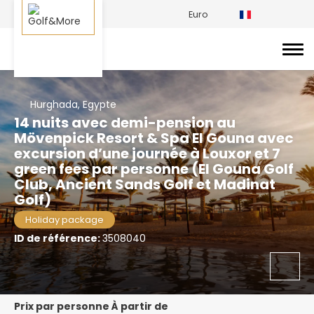
Euro
Hurghada, Egypte
14 nuits avec demi-pension au
Mövenpick Resort & Spa El Gouna avec
excursion d’une journée à Louxor et 7
green fees par personne (El Gouna Golf
Club, Ancient Sands Golf et Madinat
Golf)
Holiday package
ID de référence:
3508040
prix par personne À partir de