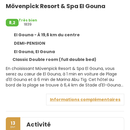
Mövenpick Resort & Spa El Gouna
Très bien
8,2
1839
El Gouna - À 19,6 km du centre
DEMI-PENSION
El Gouna, El Gouna
Classic Double room (full double bed)
En choisissant Mövenpick Resort & Spa El Gouna, vous
serez au cœur de El Gouna, à 1 min en voiture de Plage
d'El Gouna et à 6 min de Marina Abu Tig. Cet hôtel au
bord de la plage se trouve à 6,4 km de Stade d'El-Gouna
et à 33,6 km de Marina Hurghada.
Informations complémentaires
Rejoignez le spa de l'hébergement, un centre bien-être
qui propose des massages, des soins corporels et des
soins du visage, et permettez qu'on prenne soin de vous.
3 piscines extérieures vous attendent pour un petit
13
Activité
plongeon avant de rejoindre la plage privée pour de purs
avr.
moments de détente. Cet hôtel propose également