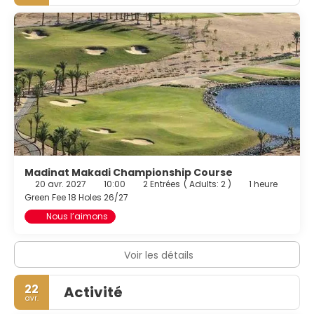
et une réception ouverte 24 h/24. Si vous devez organiser
une réunion à El Gouna, faites confiance à cet hôtel qui
dispose d'espaces événements mesurant 346 mètres
carrés et comprenant un espace de conférence et 3 des
salles de réunion. En échange d'un supplément,
l'hébergement propose une navette vers et depuis
l'aéroport (24 h/24) et un parking gratuit se trouve dans
l'enceinte de l'hébergement.
Madinat Makadi Championship Course
20 avr. 2027
10:00
2 Entrées
(
Adults: 2
)
1 heure
Green Fee 18 Holes 26/27
Nous l’aimons
Voir les détails
22
Activité
avr.