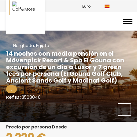
Euro
Hurghada, Egipto
14 noches con media pensión en el
Mövenpick Resort & Spa El Gouna con
excursión de un día a Luxor y 7 green
fees por persona (El Gouna Golf Club,
Ancient Sands Golf y Madinat Golf)
.
Ref ID:
3508040
precio por persona Desde