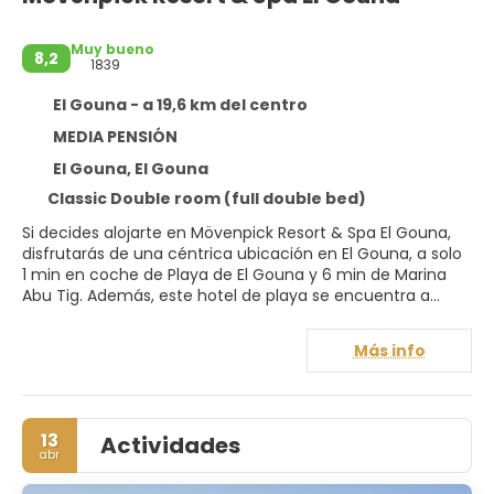
Muy bueno
8,2
1839
El Gouna - a 19,6 km del centro
MEDIA PENSIÓN
El Gouna, El Gouna
Classic Double room (full double bed)
Si decides alojarte en Mövenpick Resort & Spa El Gouna,
disfrutarás de una céntrica ubicación en El Gouna, a solo
1 min en coche de Playa de El Gouna y 6 min de Marina
Abu Tig. Además, este hotel de playa se encuentra a
6,4 km de Estadio El Gouna y a 33,6 km de Puerto
deportivo Hurghada.
Más info
Para un relax sin igual, nada como una visita al spa, que
ofrece masajes, tratamientos corporales y tratamientos
faciales. Tras un baño en una de las 3 piscinas al aire libre
13
Actividades
nada como la playa privada para descansar. Otros
abr
servicios de este hotel incluyen conexión a Internet wifi
gratis, servicios de conserjería y una tienda de recuerdos.