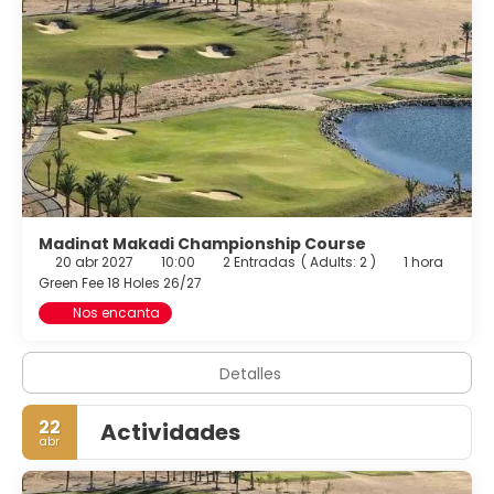
Madinat Makadi Championship Course
20 abr 2027
10:00
2 Entradas
(
Adults: 2
)
1 hora
Green Fee 18 Holes 26/27
Nos encanta
Detalles
22
Actividades
abr