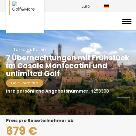
Euro
Toskana, Italien
7 Übernachtungen mit Frühstück
im Casale Montecatini und
unlimited Golf
Golf Unlimited
Ihre persönliche Angebotsnummer:
4250398
Preis pro Reiseteilnehmer ab
679 €