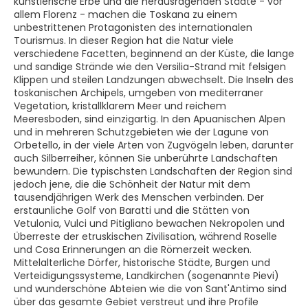
künstlerische Erbe und die herausragenden Städte - vor
allem Florenz - machen die Toskana zu einem
unbestrittenen Protagonisten des internationalen
Tourismus. In dieser Region hat die Natur viele
verschiedene Facetten, beginnend an der Küste, die lange
und sandige Strände wie den Versilia-Strand mit felsigen
Klippen und steilen Landzungen abwechselt. Die Inseln des
toskanischen Archipels, umgeben von mediterraner
Vegetation, kristallklarem Meer und reichem
Meeresboden, sind einzigartig. In den Apuanischen Alpen
und in mehreren Schutzgebieten wie der Lagune von
Orbetello, in der viele Arten von Zugvögeln leben, darunter
auch Silberreiher, können Sie unberührte Landschaften
bewundern. Die typischsten Landschaften der Region sind
jedoch jene, die die Schönheit der Natur mit dem
tausendjährigen Werk des Menschen verbinden. Der
erstaunliche Golf von Baratti und die Stätten von
Vetulonia, Vulci und Pitigliano bewachen Nekropolen und
Überreste der etruskischen Zivilisation, während Roselle
und Cosa Erinnerungen an die Römerzeit wecken.
Mittelalterliche Dörfer, historische Städte, Burgen und
Verteidigungssysteme, Landkirchen (sogenannte Pievi)
und wunderschöne Abteien wie die von Sant'Antimo sind
über das gesamte Gebiet verstreut und ihre Profile