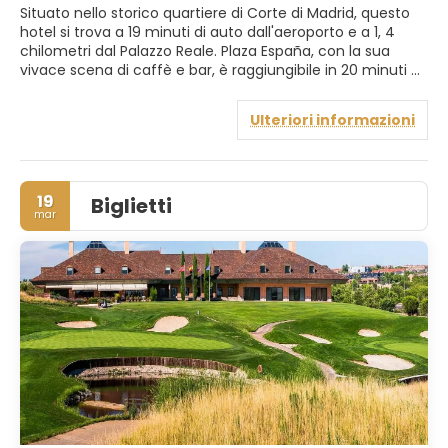
Situato nello storico quartiere di Corte di Madrid, questo
hotel si trova a 19 minuti di auto dall'aeroporto e a 1, 4
chilometri dal Palazzo Reale. Plaza España, con la sua
vivace scena di caffè e bar, è raggiungibile in 20 minuti a
piedi. Questa posizione centrale offre un facile accesso
alle principali attrazioni della città. Gli ospiti possono
Ulteriori informazioni
gustare una deliziosa colazione a buffet, oltre a una
caffetteria e un bar per rilassarsi con un drink. Le camere,
moderne e spaziose, vantano un arredamento elegante,
mobili raffinati e lussuosi bagni privati con asciugacapelli
19
Biglietti
e macchina per il caffè, garantendo un soggiorno
mar
confortevole e pratico. Soho Hotels è inoltre orgoglioso di
possedere la certificazione Ecostars per le sue pratiche
sostenibili.