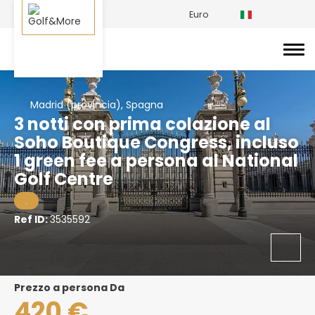
Euro
Madrid (provincia), Spagna
3 notti con prima colazione al
Soho Boutique Congress, incluso
1 green fee a persona al National
Golf Centre
.
Ref ID:
3535592
prezzo a persona Da
420 €