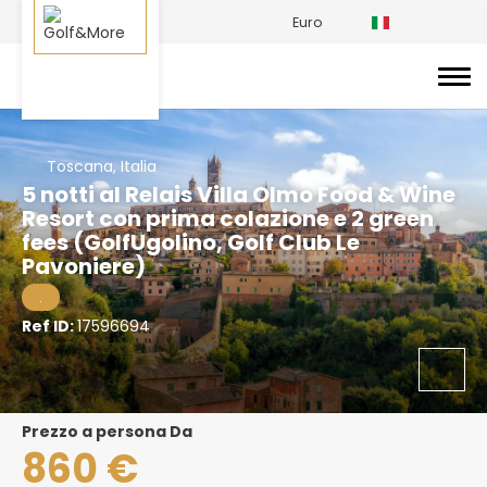
Euro
Toscana, Italia
5 notti al Relais Villa Olmo Food & Wine
Resort con prima colazione e 2 green
fees (GolfUgolino, Golf Club Le
Pavoniere)
.
Ref ID:
17596694
prezzo a persona Da
860 €