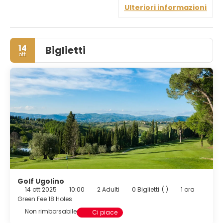
servizi di lusso, tra cui una piscina panoramica e il
Ulteriori informazioni
ristorante Diadema, dove la cucina toscana viene
rivisitata in chiave moderna. Degustazioni
enogastronomiche esclusive, in collaborazione con la
Cantina Diadema, completano un'esperienza autentica e
14
Biglietti
sensoriale.
ott
Golf Ugolino
14 ott 2025
10:00
2 Adulti
0 Biglietti
( )
1 ora
Green Fee 18 Holes
Non rimborsabile
Ci piace