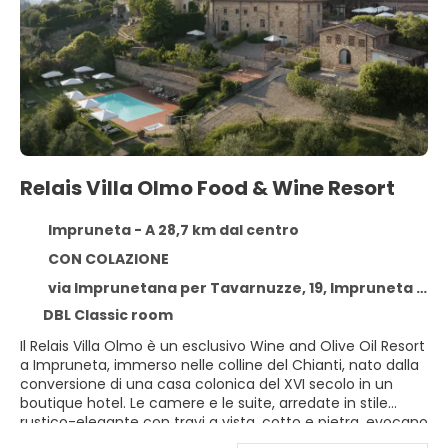
Relais Villa Olmo Food & Wine Resort
Impruneta - A 28,7 km dal centro
CON COLAZIONE
via Imprunetana per Tavarnuzze, 19, Impruneta 50023
DBL Classic room
Il Relais Villa Olmo è un esclusivo Wine and Olive Oil Resort
a Impruneta, immerso nelle colline del Chianti, nato dalla
conversione di una casa colonica del XVI secolo in un
boutique hotel. Le camere e le suite, arredate in stile
rustico-elegante con travi a vista, cotto e pietra, evocano
le tonalità degli ulivi e dei vigneti. Il Relais offre una serie di