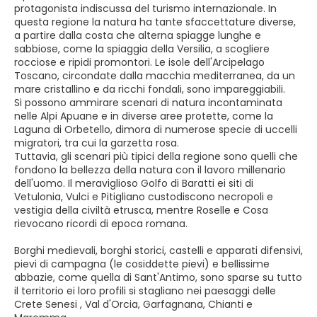
protagonista indiscussa del turismo internazionale. In
questa regione la natura ha tante sfaccettature diverse,
a partire dalla costa che alterna spiagge lunghe e
sabbiose, come la spiaggia della Versilia, a scogliere
rocciose e ripidi promontori. Le isole dell'Arcipelago
Toscano, circondate dalla macchia mediterranea, da un
mare cristallino e da ricchi fondali, sono impareggiabili.
Si possono ammirare scenari di natura incontaminata
nelle Alpi Apuane e in diverse aree protette, come la
Laguna di Orbetello, dimora di numerose specie di uccelli
migratori, tra cui la garzetta rosa.
Tuttavia, gli scenari più tipici della regione sono quelli che
fondono la bellezza della natura con il lavoro millenario
dell'uomo. Il meraviglioso Golfo di Baratti ei siti di
Vetulonia, Vulci e Pitigliano custodiscono necropoli e
vestigia della civiltà etrusca, mentre Roselle e Cosa
rievocano ricordi di epoca romana.
Borghi medievali, borghi storici, castelli e apparati difensivi,
pievi di campagna (le cosiddette pievi) e bellissime
abbazie, come quella di Sant'Antimo, sono sparse su tutto
il territorio ei loro profili si stagliano nei paesaggi delle
Crete Senesi , Val d'Orcia, Garfagnana, Chianti e