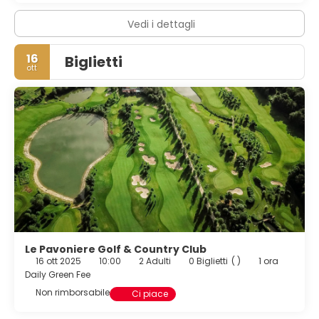
Vedi i dettagli
16
Biglietti
ott
Le Pavoniere Golf & Country Club
16 ott 2025
10:00
2 Adulti
0 Biglietti
( )
1 ora
Daily Green Fee
Non rimborsabile
Ci piace