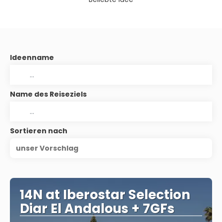
Ideenname
Name des Reiseziels
Sortieren nach
unser Vorschlag
14N at Iberostar Selection
Diar El Andalous + 7GFs