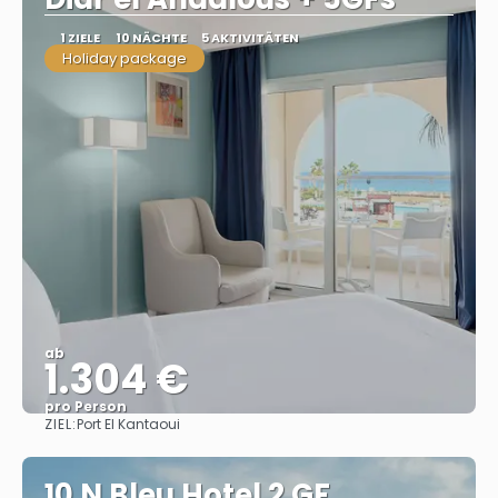
1 ZIELE
10 NÄCHTE
5 AKTIVITÄTEN
Holiday package
ab
1.304 €
pro Person
ZIEL:
Port El Kantaoui
Sehen
10 N Bleu Hotel 2 GF