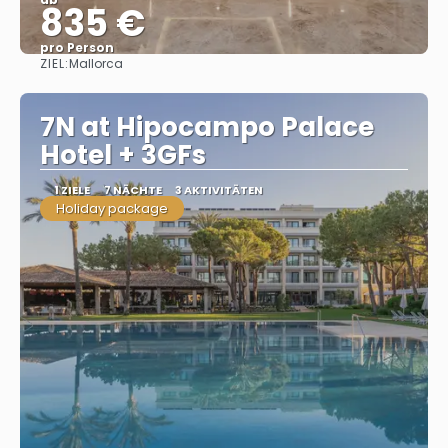
835 €
pro Person
ZIEL:
Mallorca
Sehen
7N at Hipocampo Palace
Hotel + 3GFs
1 ZIELE
7 NÄCHTE
3 AKTIVITÄTEN
Holiday package