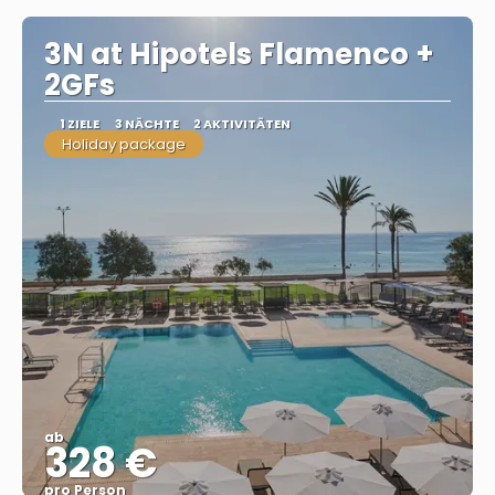
3N at Hipotels Flamenco +
2GFs
1 ZIELE
3 NÄCHTE
2 AKTIVITÄTEN
Holiday package
ab
328 €
pro Person