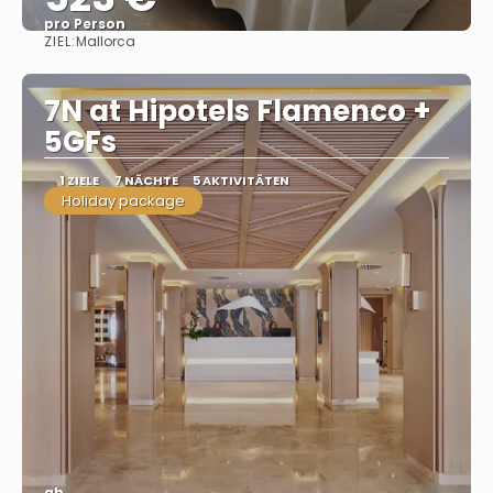
pro Person
ZIEL:
Mallorca
Sehen
7N at Hipotels Flamenco +
5GFs
1 ZIELE
7 NÄCHTE
5 AKTIVITÄTEN
Holiday package
ab