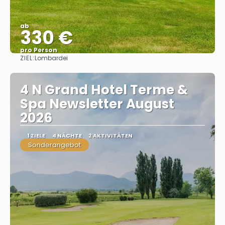
ab
330 €
pro Person
ZIEL:
Lombardei
Sehen
4 N Grand Hotel Terme &
Spa Newsletter August
2026
1 ZIELE
4 NÄCHTE
2 AKTIVITÄTEN
Sonderangebot