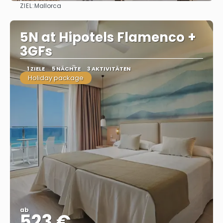
ZIEL:
Mallorca
Sehen
5N at Hipotels Flamenco +
3GFs
1 ZIELE
5 NÄCHTE
3 AKTIVITÄTEN
Holiday package
ab
523 €