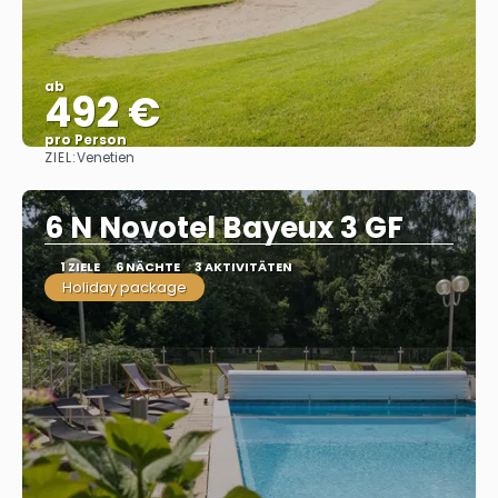
ab
492 €
pro Person
ZIEL:
Venetien
Sehen
6 N Novotel Bayeux 3 GF
1 ZIELE
6 NÄCHTE
3 AKTIVITÄTEN
Holiday package