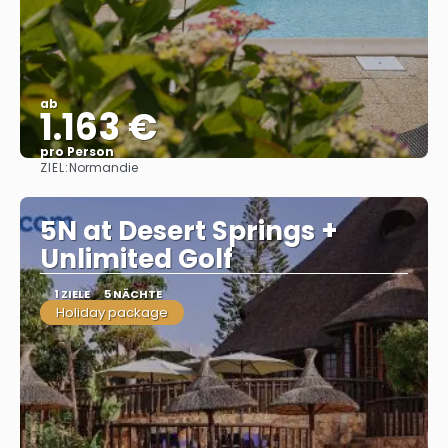
ab
1.163 €
pro Person
ZIEL:
Normandie
Sehen
5N at Desert Springs +
Unlimited Golf
1 ZIELE
5 NÄCHTE
Holiday package