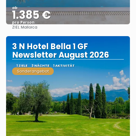
ab
1.385 €
pro Person
ZIEL:
Mallorca
Sehen
3 N Hotel Bella 1 GF
Newsletter August 2026
1 ZIELE
3 NÄCHTE
1 AKTIVITÄT
Sonderangebot