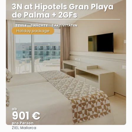
3N at Hipotels Gran Playa
de Palma + 2GFs
1 ZIELE
3 NÄCHTE
2 AKTIVITÄTEN
Holiday package
ab
901 €
pro Person
ZIEL:
Mallorca
Sehen