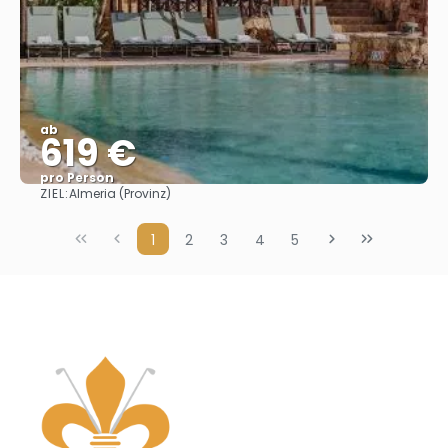
ab
619 €
pro Person
ZIEL:
Almeria (Provinz)
Sehen
1
2
3
4
5