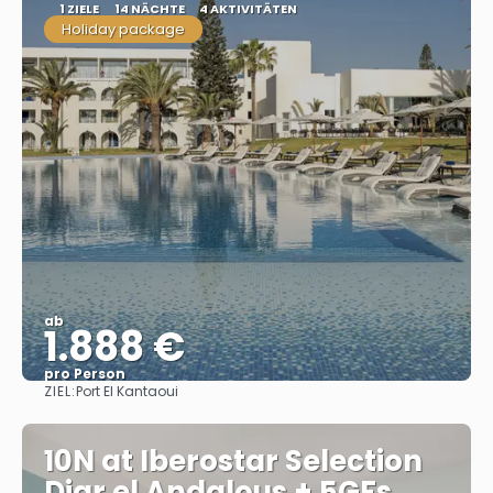
1 ZIELE
14 NÄCHTE
4 AKTIVITÄTEN
Holiday package
ab
1.888 €
pro Person
ZIEL:
Port El Kantaoui
Sehen
10N at Iberostar Selection
Diar el Andalous + 5GFs