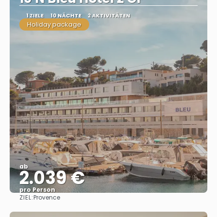
1 ZIELE
10 NÄCHTE
2 AKTIVITÄTEN
Holiday package
ab
2.039 €
pro Person
ZIEL:
Provence
Sehen